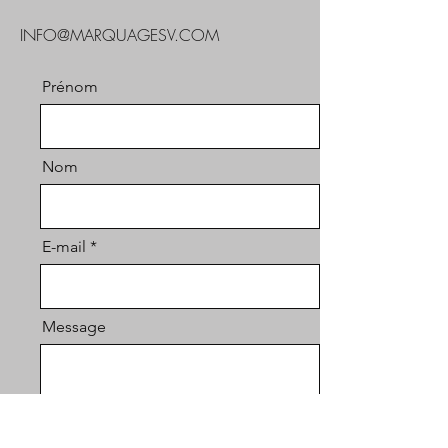
INFO@MARQUAGESV.COM
Prénom
Nom
E-mail
Message
Envoyer